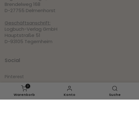
Brendelweg 168
D-27755 Delmenhorst
Geschäftsanschrift:
Logbuch-Verlag GmbH
Hauptstraße 51
D-93105 Tegernheim
Social
Pinterest
0
Instagram
Warenkorb
Konto
Suche
Facebook
Youtube
Inspirationen