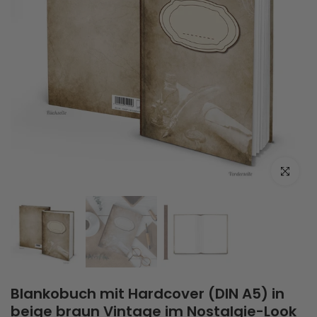
Zum Vergrö
Blankobuch mit Hardcover (DIN A5) in
beige braun Vintage im Nostalgie-Look