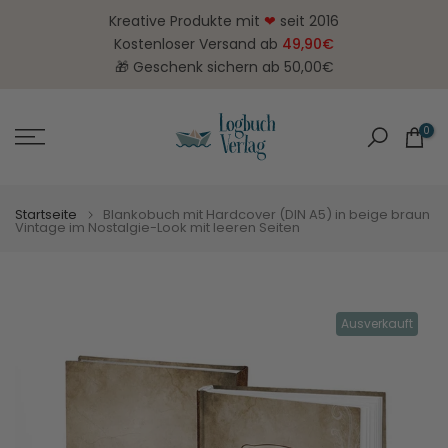
Zum
Kreative Produkte mit
❤
seit 2016
Inhalt
Kostenloser Versand ab
49,90€
springen
🎁 Geschenk sichern ab 50,00€
0
Startseite
Blankobuch mit Hardcover (DIN A5) in beige braun
Vintage im Nostalgie-Look mit leeren Seiten
Ausverkauft