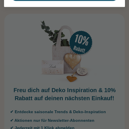
Freu dich auf Deko Inspiration &
10%
Rabatt auf deinen nächsten Einkauf!
✔ Entdecke saisonale Trends & Deko-Inspiration
✔ Aktionen nur für Newsletter-Abonnenten
✔ Jederzeit mit 1 Klick abmelden