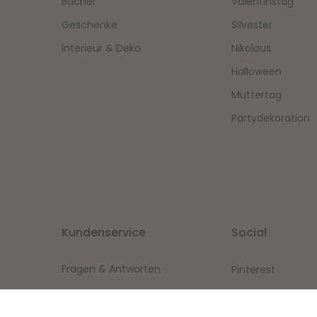
Bücher
Valentinstag
Geschenke
Silvester
Interieur & Deko
Nikolaus
Halloween
Muttertag
Partydekoration
Kundenservice
Social
Fragen & Antworten
Pinterest
Instagram
shop@logbuch-verlag.de
Facebook