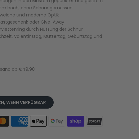
hängen in den Mustern gepunktet und gestreift
5 cm hoch, ohne Schnur gemessen
ne weiche und moderne Optik
 Gastgeschenk oder Give-Away
erviettenring durch Nutzung der Schnur
chzeit, Valentinstag, Muttertag, Geburtstag und
ersand ab €49,90
CH, WENN VERFÜGBAR