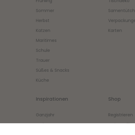
Frühling
Tischdeko
Sommer
Samentütc
Herbst
Verpackung
Katzen
Karten
Maritimes
Schule
Trauer
Süßes & Snacks
Küche
Inspirationen
Shop
Ganzjahr
Registrieren
Herbst
Mein Profil
Halloween
Über uns