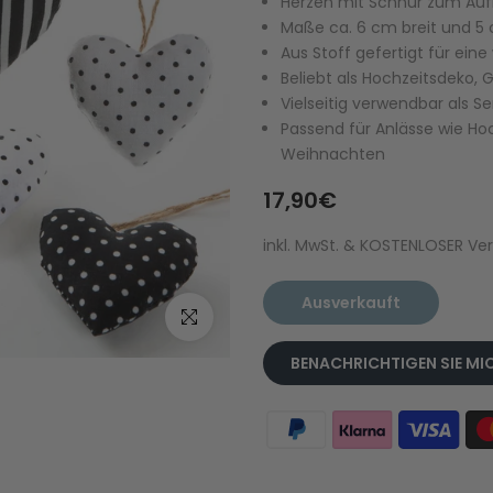
Herzen mit Schnur zum Auf
Maße ca. 6 cm breit und 
Aus Stoff gefertigt für ei
Beliebt als Hochzeitsdeko,
Vielseitig verwendbar als S
Passend für Anlässe wie Ho
Weihnachten
17,90€
inkl. MwSt. & KOSTENLOSER V
Ausverkauft
Zum Vergrößern klicken
BENACHRICHTIGEN SIE MI