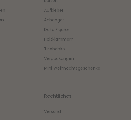
Karten
hen
Aufkleber
en
Anhänger
Deko Figuren
Holzklammern
Tischdeko
Verpackungen
Mini Weihnachtsgeschenke
Rechtliches
Versand
AGBs
Widerrufsrecht