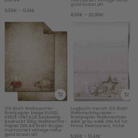
gold braun alt
9,50€ – 13,10€
8,50€ – 20,90€
100 Blatt Weihnachts-
Logbuch-Verlah 100 Blatt
Briefpapier beige KUGEL
Weihnachtspapier -
KERZE VINTAGE beidseitig
Briefpapier Weihnachten
bedruckt 100g Weihnachts-
edel grau weiß DIN A4 für
Papier DIN A4 Brief-Bogen
Firma, Restaurant, Hotel
marmoriert vintage natur
gold braun alt
5,50€ – 13,41€