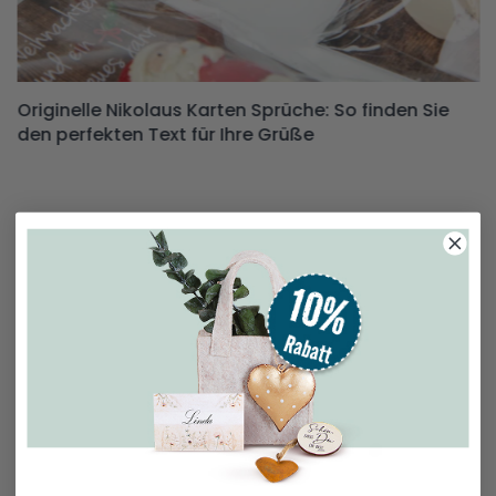
Originelle Nikolaus Karten Sprüche: So finden Sie
den perfekten Text für Ihre Grüße
Briefpapier Weihnachten –
festliche Botschaften mit
persönlicher Note
Briefpapier Weihnachten ist die perfekte Grundlage, um
Deine Weihnachtsgrüße auf besondere Weise zu
übermitteln. Unsere Kollektion bietet Dir vielfältige Motive,
die von klassischen Weihnachtsbildern bis zu modernen
Designs reichen. So kannst Du Deine Briefe, Einladungen