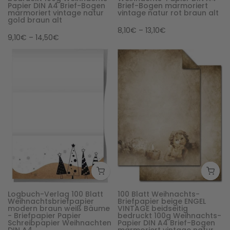
Papier DIN A4 Brief-Bogen
Brief-Bogen marmoriert
marmoriert vintage natur
vintage natur rot braun alt
gold braun alt
8,10€ – 13,10€
9,10€ – 14,50€
Logbuch-Verlag 100 Blatt
100 Blatt Weihnachts-
Weihnachtsbriefpapier
Briefpapier beige ENGEL
modern braun weiß Bäume
VINTAGE beidseitig
- Briefpapier Papier
bedruckt 100g Weihnachts-
Schreibpapier Weihnachten
Papier DIN A4 Brief-Bogen
DIN A4
marmoriert vintage natur