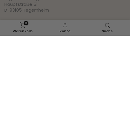
Hauptstraße 51
D-93105 Tegernheim
0
Social
Warenkorb
Konto
Suche
Pinterest
Instagram
Facebook
Youtube
Inspirationen
Ganzjahr
Herbst
Halloween