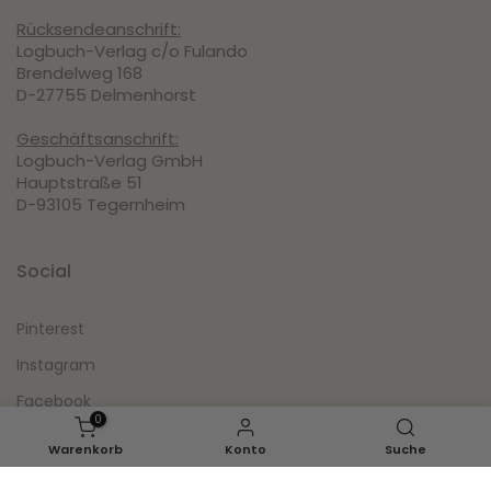
Rücksendeanschrift:
Logbuch-Verlag c/o Fulando
Brendelweg 168
D-27755 Delmenhorst
Geschäftsanschrift:
Logbuch-Verlag GmbH
Hauptstraße 51
D-93105 Tegernheim
Social
Pinterest
Instagram
Facebook
0
Youtube
Warenkorb
Konto
Suche