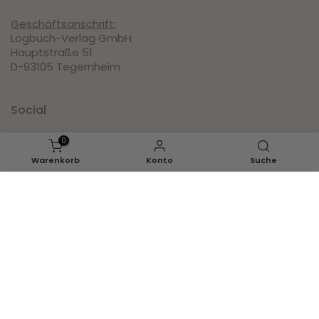
Geschäftsanschrift:
Logbuch-Verlag GmbH
Hauptstraße 51
D-93105 Tegernheim
Social
0
Pinterest
Warenkorb
Konto
Suche
Instagram
Facebook
IN DEN WARENKORB LEGEN
Youtube
Inspirationen
Ganzjahr