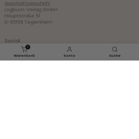
Geschäftsanschrift:
Logbuch-Verlag GmbH
Hauptstraße 51
D-93105 Tegernheim
Social
0
Warenkorb
Konto
Suche
Pinterest
Instagram
IN DEN WARENKORB LEGEN
Facebook
Youtube
Inspirationen
Ganzjahr
Herbst