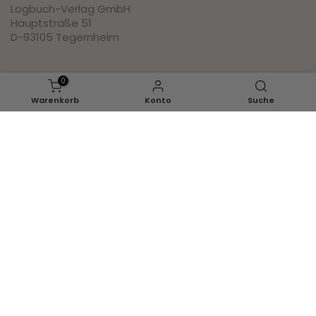
Logbuch-Verlag GmbH
Hauptstraße 51
D-93105 Tegernheim
Social
0
Warenkorb
Konto
Suche
Pinterest
Instagram
Facebook
Youtube
Inspirationen
Ganzjahr
Herbst
Halloween