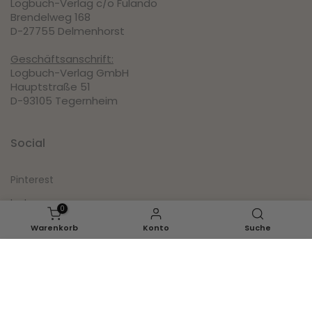
Logbuch-Verlag c/o Fulando
Brendelweg 168
D-27755 Delmenhorst
Geschäftsanschrift:
Logbuch-Verlag GmbH
Hauptstraße 51
D-93105 Tegernheim
Social
Pinterest
Instagram
0
Facebook
Warenkorb
Konto
Suche
Youtube
IN DEN WARENKORB LEGEN
Inspirationen