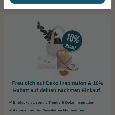
Freu dich auf Deko Inspiration &
10%
Rabatt auf deinen nächsten Einkauf!
✔ Entdecke saisonale Trends & Deko-Inspiration
✔ Aktionen nur für Newsletter-Abonnenten