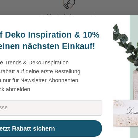
Zufriedenheitsgarantie
30 Tage Rückgaberecht
f Deko Inspiration &
10%
einen nächsten Einkauf!
e Trends & Deko-Inspiration
batt auf deine erste Bestellung
n nur für Newsletter-Abonnenten
ick abmelden
etzt Rabatt sichern