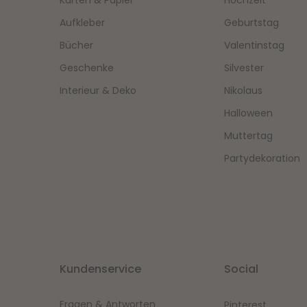
Karten & Papier
Hochzeit
Aufkleber
Geburtstag
Bücher
Valentinstag
Geschenke
Silvester
Interieur & Deko
Nikolaus
Halloween
Muttertag
Partydekoration
Kundenservice
Social
Fragen & Antworten
Pinterest