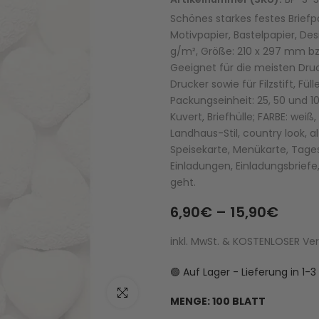
Schönes starkes festes Briefp
Motivpapier, Bastelpapier, De
g/m², Größe: 210 x 297 mm bzw
Geeignet für die meisten Druck
Drucker sowie für Filzstift, Füll
Packungseinheit: 25, 50 und 1
Kuvert, Briefhülle; FARBE: weiß
Landhaus-Stil, country look, 
Speisekarte, Menükarte, Tagesk
Einladungen, Einladungsbriefe
geht.
6,90€ – 15,90€
inkl. MwSt. & KOSTENLOSER V
🟢 Auf Lager - Lieferung in 1
Zum Vergrößern klicken
MENGE:
100 BLATT