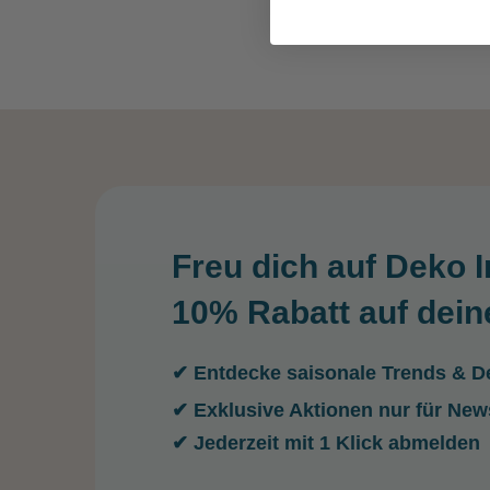
Freu dich auf Deko I
10% Rabatt auf dein
✔ Entdecke saisonale Trends & De
✔ Exklusive Aktionen nur für New
✔ Jederzeit mit 1 Klick abmelden