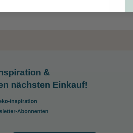
nspiration &
en nächsten Einkauf!
ko-Inspiration
sletter-Abonnenten