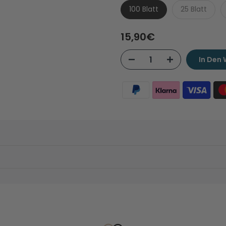
100 Blatt
25 Blatt
15,90€
In Den