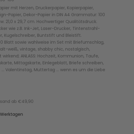
apier mit Herzen, Druckerpapier, Kopierpapier,
sign-Papier, Dekor-Papier in DIN A4 Grammatur: 100
. 21,0 x 29,7 cm. Hochwertiger Qualitätsdruck.
er wie z.B. Ink-Jet, Laser-Drucker, Tintenstrahl-
er, Kugelschreiber, Buntstift und Bleistift.
00 Blatt sowie wahlweise im Set mit Briefumschlag,
, alt-weiß, vintage, shabby chic, nostalgisch,
alt wirkend; ANLASS: Hochzeit, Kommunion, Taufe,
arte, Mittagskarte, Einlegeblatt, Briefe schreiben,
, … Valentinstag, Muttertag … wenn es um die Liebe
ersand ab €49,90
-3 Werktagen