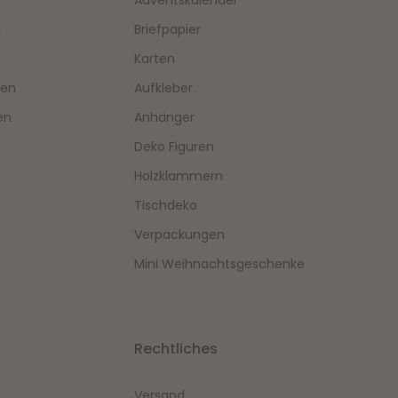
Adventskalender
n
Briefpapier
Karten
hen
Aufkleber
en
Anhänger
Deko Figuren
Holzklammern
Tischdeko
Verpackungen
Mini Weihnachtsgeschenke
Rechtliches
Versand