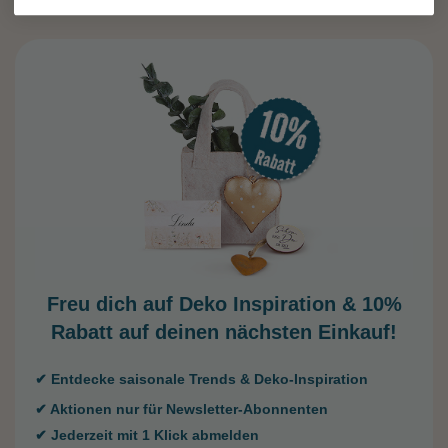
Freu dich auf Deko Inspiration &
10%
Rabatt auf deinen nächsten Einkauf!
✔ Entdecke saisonale Trends & Deko-Inspiration
✔ Aktionen nur für Newsletter-Abonnenten
✔ Jederzeit mit 1 Klick abmelden