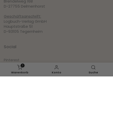
Brendelweg 168
D-27755 Delmenhorst
Geschäftsanschrift:
Logbuch-Verlag GmbH
Hauptstraße 51
D-93105 Tegernheim
Social
Pinterest
0
Instagram
Warenkorb
Konto
Suche
Facebook
IN DEN WARENKORB LEGEN
Youtube
Inspirationen