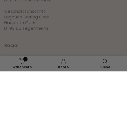
Geschäftsanschrift:
Logbuch-Verlag GmbH
Hauptstraße 51
D-93105 Tegernheim
Social
0
Pinterest
Warenkorb
Konto
Suche
Instagram
Facebook
Youtube
Inspirationen
Ganzjahr