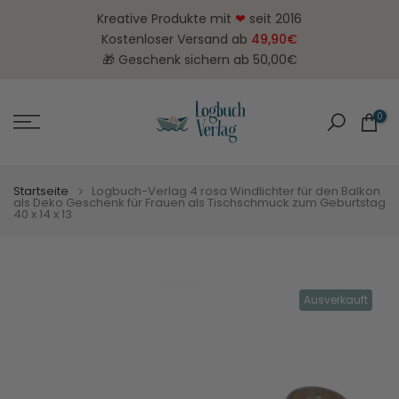
Zum
Kreative Produkte mit
❤
seit 2016
Inhalt
Kostenloser Versand ab
49,90€
springen
🎁 Geschenk sichern ab 50,00€
0
Startseite
Logbuch-Verlag 4 rosa Windlichter für den Balkon
als Deko Geschenk für Frauen als Tischschmuck zum Geburtstag
40 x 14 x 13
Ausverkauft