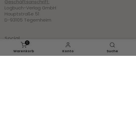
Geschäftsanschrift:
Logbuch-Verlag GmbH
Hauptstraße 51
D-93105 Tegernheim
Social
0
Warenkorb
Konto
Suche
Pinterest
Instagram
Facebook
Youtube
Inspirationen
Ganzjahr
Herbst