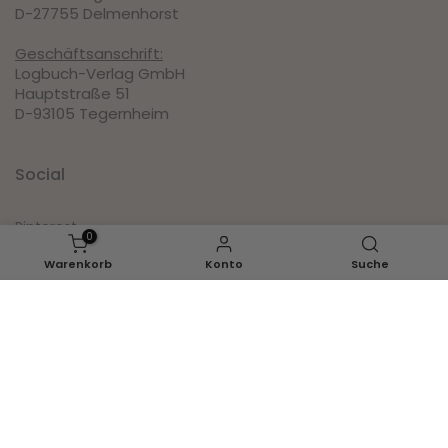
D-27755 Delmenhorst
Geschäftsanschrift:
Logbuch-Verlag GmbH
Hauptstraße 51
D-93105 Tegernheim
Social
Pinterest
0
Instagram
Warenkorb
Konto
Suche
Facebook
IN DEN WARENKORB LEGEN
Youtube
Inspirationen
Ganzjahr