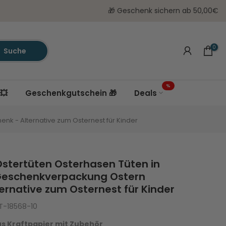
🎁 Geschenk sichern ab 50,00€
0
Suche
%
💥
Geschenkgutschein 🎁
Deals
nk - Alternative zum Osternest für Kinder
stertüten Osterhasen Tüten in
 Geschenkverpackung Ostern
ernative zum Osternest für Kinder
-18568-10
s Kraftpapier mit Zubehör