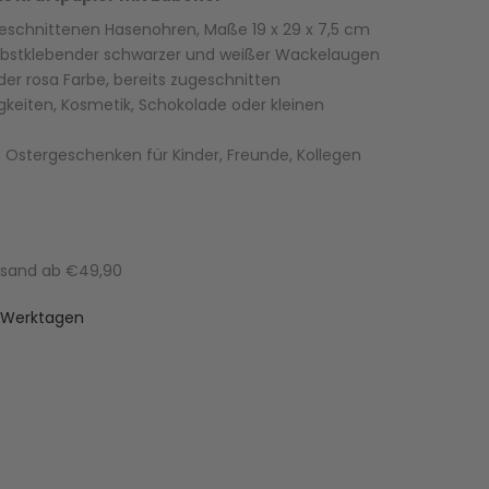
eschnittenen Hasenohren, Maße 19 x 29 x 7,5 cm
selbstklebender schwarzer und weißer Wackelaugen
r rosa Farbe, bereits zugeschnitten
gkeiten, Kosmetik, Schokolade oder kleinen
Ostergeschenken für Kinder, Freunde, Kollegen
ersand ab €49,90
-3 Werktagen