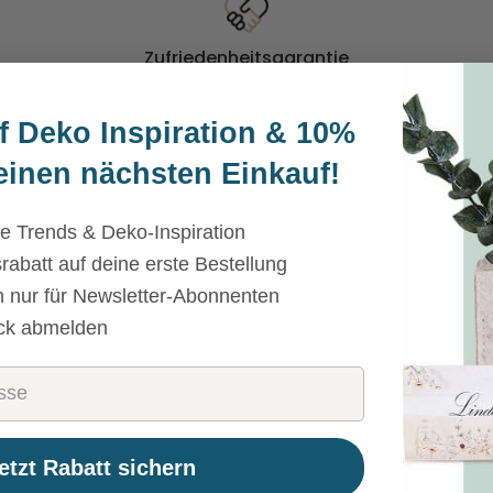
Zufriedenheitsgarantie
30 Tage Rückgaberecht
f Deko Inspiration &
10%
einen nächsten Einkauf!
e Trends & Deko-Inspiration
batt auf deine erste Bestellung
n nur für Newsletter-Abonnenten
ick abmelden
etzt Rabatt sichern