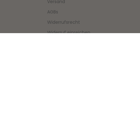
Versand
AGBs
Widerrufsrecht
Widerruf einreichen
IN DEN
ien
Datenschutz
WARENKORB
schein 🎁
Barrierefreiheitserklärung
LEGEN
Impressum