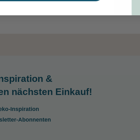
nspiration &
en nächsten Einkauf!
ko-Inspiration
sletter-Abonnenten