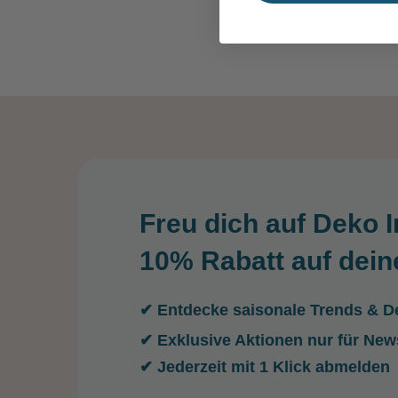
Freu dich auf Deko I
10% Rabatt auf dein
✔ Entdecke saisonale Trends & De
✔ Exklusive Aktionen nur für New
✔ Jederzeit mit 1 Klick abmelden