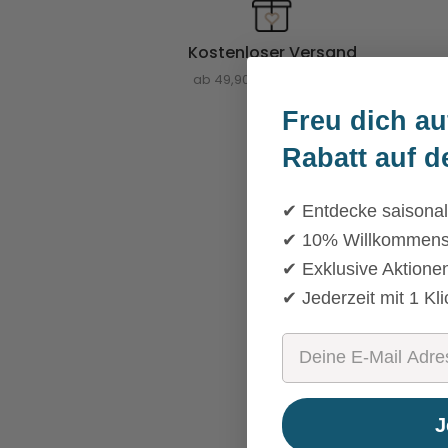
Kostenloser Versand
ab 49,90 EUR Bestellwert
Freu dich au
Rabatt auf d
✔ Entdecke saisonal
✔ 10% Willkommensra
✔ Exklusive Aktione
✔ Jederzeit mit 1 Kl
Email
J